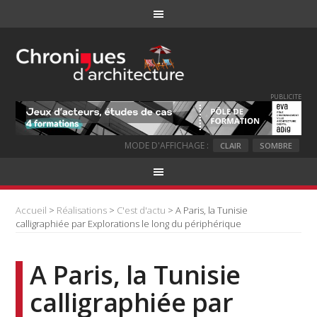
PUBLICITE
MODE D'AFFICHAGE :
CLAIR
SOMBRE
Accueil
>
Réalisations
>
C'est d'actu
> A Paris, la Tunisie
calligraphiée par Explorations le long du périphérique
A Paris, la Tunisie
calligraphiée par