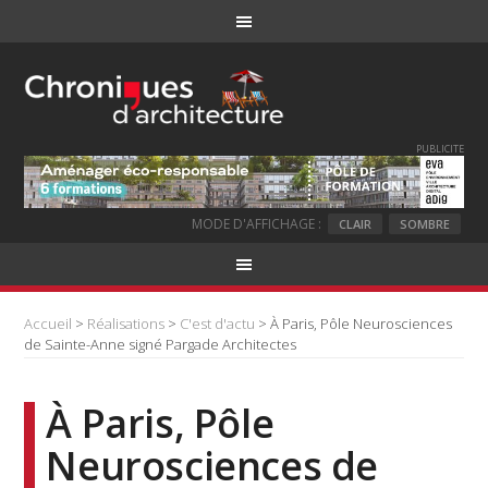
PUBLICITE
MODE D'AFFICHAGE :
CLAIR
SOMBRE
Accueil
>
Réalisations
>
C'est d'actu
> À Paris, Pôle Neurosciences
de Sainte-Anne signé Pargade Architectes
À Paris, Pôle
Neurosciences de