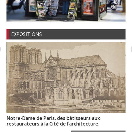
EXPOSITIONS
Notre-Dame de Paris, des bâtisseurs aux
Un
restaurateurs à la Cité de l’architecture