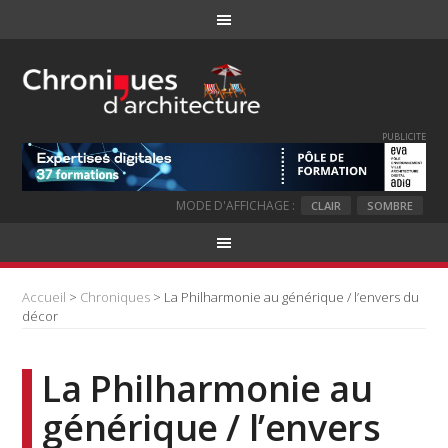
PUBLICITE
MODE D'AFFICHAGE :
CLAIR
SOMBRE
Accueil
>
Chroniques
> La Philharmonie au générique / l’envers du
décor
La Philharmonie au
générique / l’envers