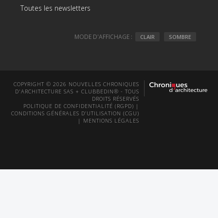
Toutes les newsletters
MODE D'AFFICHAGE :
CLAIR
SOMBRE
COPYRIGHT © 2026 NOUVELLES CHRONIQUES
D'ARCHITECTURE SAS + CLUBBEDIN® - TOUS
DROITS RÉSERVÉS
POLITIQUE DE CONFIDENTIALITÉ (RGPD)
|
CONDITIONS GÉNÉRALES D’UTILISATION (CGU)
|
MENTIONS LÉGALES