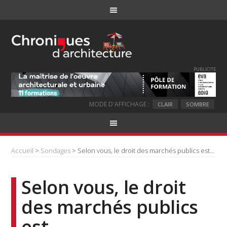
PUBLICITE
MODE D'AFFICHAGE :
CLAIR
SOMBRE
Accueil
>
Sondages
> Selon vous, le droit des marchés publics est…
Selon vous, le droit
des marchés publics
est…