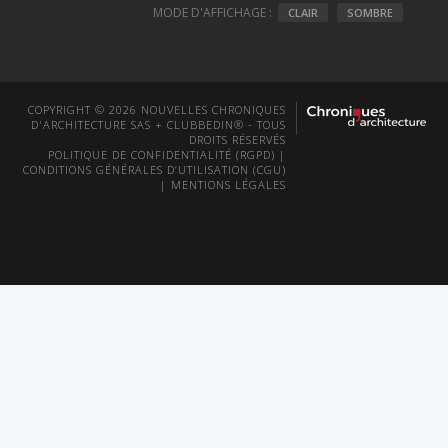
MODE D'AFFICHAGE :
CLAIR
SOMBRE
COPYRIGHT © 2026 NOUVELLES CHRONIQUES
D'ARCHITECTURE SAS + CLUBBEDIN® - TOUS
DROITS RÉSERVÉS
POLITIQUE DE CONFIDENTIALITÉ (RGPD)
|
CONDITIONS GÉNÉRALES D’UTILISATION (CGU)
|
MENTIONS LÉGALES