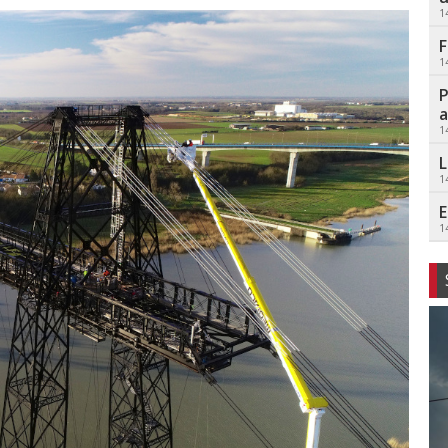
1
F
1
P
a
1
L
1
E
1