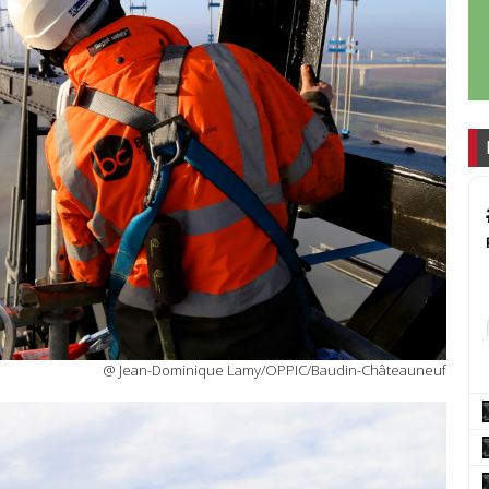
@ Jean-Dominique Lamy/OPPIC/Baudin-Châteauneuf