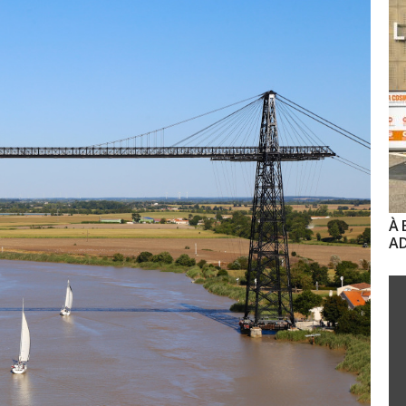
À 
AD