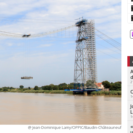
A
d
2
C
1
J
L
1
«
@ Jean-Dominique Lamy/OPPIC/Baudin-Châteauneuf
u