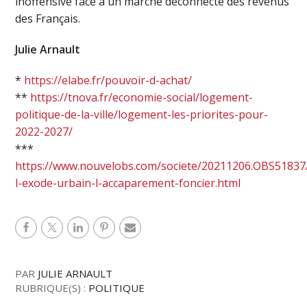
inoffensive face à un marché déconnecté des revenus
des Français.
Julie Arnault
*
https://elabe.fr/pouvoir-d-achat/
**
https://tnova.fr/economie-social/logement-
politique-de-la-ville/logement-les-priorites-pour-
2022-2027/
***
https://www.nouvelobs.com/societe/20211206.OBS51837/
l-exode-urbain-l-accaparement-foncier.html
PAR
JULIE ARNAULT
RUBRIQUE(S) :
POLITIQUE