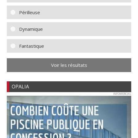
Périlleuse
Dynamique
Fantastique
Voir les résultats
OPALIA
INFOMERCIAL