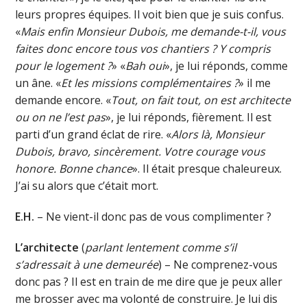
leurs propres équipes. Il voit bien que je suis confus.
«
Mais enfin Monsieur Dubois, me demande-t-il, vous
faites donc encore tous vos chantiers ? Y compris
pour le logement ?
» «
Bah oui
», je lui réponds, comme
un âne. «
Et les missions complémentaires ?
» il me
demande encore. «
Tout, on fait tout, on est architecte
ou on ne l’est pas
», je lui réponds, fièrement. Il est
parti d’un grand éclat de rire. «
Alors là, Monsieur
Dubois, bravo, sincèrement. Votre courage vous
honore. Bonne chance
». Il était presque chaleureux.
J’ai su alors que c’était mort.
E.H.
– Ne vient-il donc pas de vous complimenter ?
L’architecte
(
parlant lentement comme s’il
s’adressait à une demeurée
) – Ne comprenez-vous
donc pas ? Il est en train de me dire que je peux aller
me brosser avec ma volonté de construire. Je lui dis