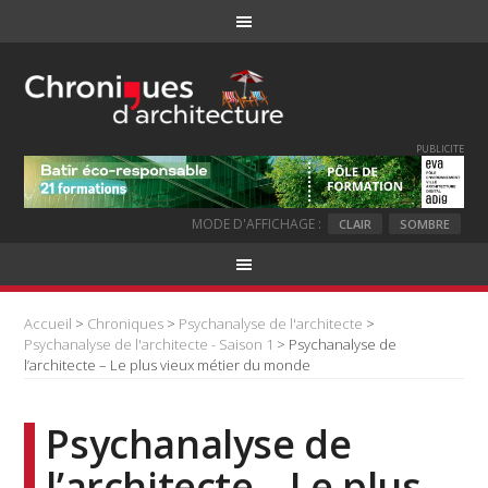
PUBLICITE
MODE D'AFFICHAGE :
CLAIR
SOMBRE
Accueil
>
Chroniques
>
Psychanalyse de l'architecte
>
Psychanalyse de l'architecte - Saison 1
> Psychanalyse de
l’architecte – Le plus vieux métier du monde
Psychanalyse de
l’architecte – Le plus