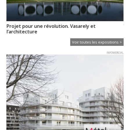
de
Projet pour une révolution. Vasarely et
Vo
l’architecture
pr
Voir toutes les expositions >
INFOMERCIAL