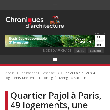
PUBLICITE
MODE D'AFFICHAGE :
CLAIR
SOMBRE
Accueil
>
Réalisations
>
C'est d'actu
> Quartier Pajol à Paris, 49
logements, une réhabilitation signée Krengel & Sacquin
Quartier Pajol à Paris,
49 logements, une