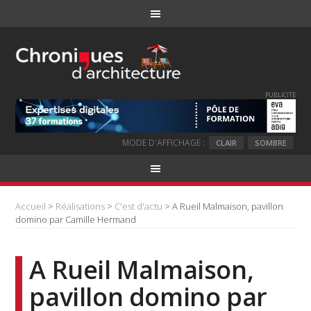
PUBLICITE
MODE D'AFFICHAGE :
CLAIR
SOMBRE
Accueil
>
Réalisations
>
C'est d'actu
> A Rueil Malmaison, pavillon
domino par Camille Hermand
A Rueil Malmaison,
pavillon domino par