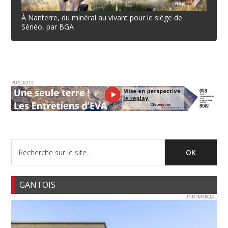
À Nanterre, du minéral au vivant pour le siège de
Sénéo, par BGA
PUBLICITE
GANTOIS
INFOMERCIAL