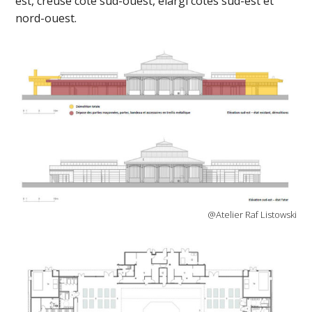
est, creusé côté sud-ouest, élargi côtés sud-est et
nord-ouest.
@Atelier Raf Listowski