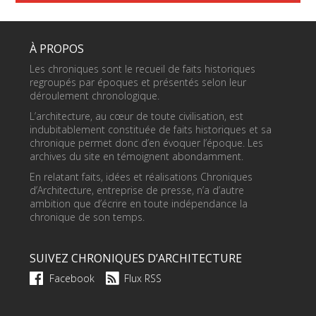
À PROPOS
Les chroniques sont le recueil de faits historiques
regroupés par époques et présentés selon leur
déroulement chronologique.
L’architecture, au cœur de toute civilisation, est
indubitablement constituée de faits historiques et sa
chronique permet donc d’en évoquer l’époque. Les
archives du site en témoignent abondamment.
En relatant faits, idées et réalisations Chroniques
d’Architecture, entreprise de presse, n’a d’autre
ambition que d’écrire en toute indépendance la
chronique de son temps.
SUIVEZ CHRONIQUES D’ARCHITECTURE
Facebook
Flux RSS