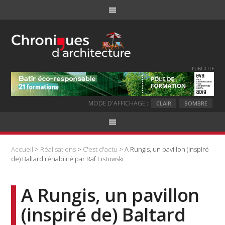
PUBLICITE
MODE D'AFFICHAGE :
CLAIR
SOMBRE
Accueil
>
Réalisations
>
C'est d'actu
> A Rungis, un pavillon (inspiré
de) Baltard réhabilité par Raf Listowski
A Rungis, un pavillon
(inspiré de) Baltard