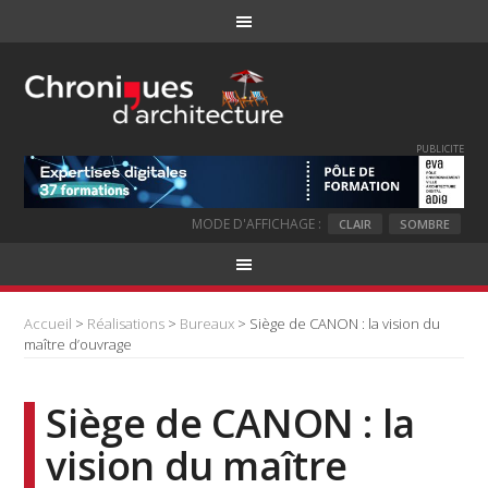
PUBLICITE
MODE D'AFFICHAGE :
CLAIR
SOMBRE
Accueil
>
Réalisations
>
Bureaux
> Siège de CANON : la vision du
maître d’ouvrage
Siège de CANON : la
vision du maître