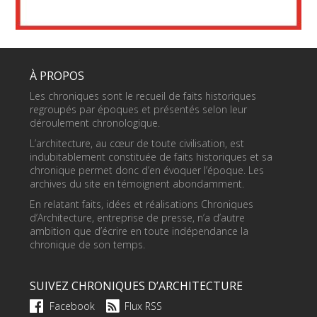
À PROPOS
Les chroniques sont le recueil de faits historiques
regroupés par époques et présentés selon leur
déroulement chronologique.
L’architecture, au cœur de toute civilisation, est
indubitablement constituée de faits historiques et sa
chronique permet donc d’en évoquer l’époque. Les
archives du site en témoignent abondamment.
En relatant faits, idées et réalisations Chroniques
d’Architecture, entreprise de presse, n’a d’autre
ambition que d’écrire en toute indépendance la
chronique de son temps.
SUIVEZ CHRONIQUES D’ARCHITECTURE
Facebook
Flux RSS