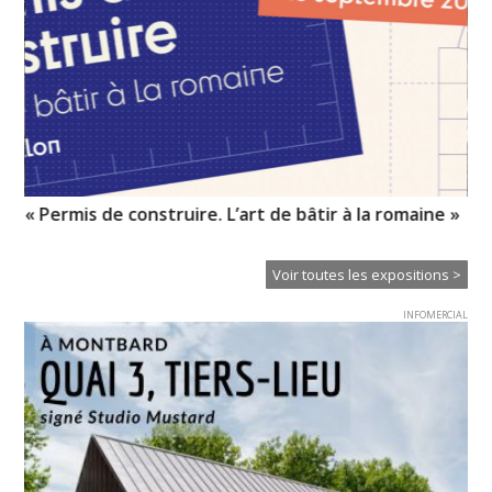
« Permis de construire. L’art de bâtir à la romaine »
My
l’i
Voir toutes les expositions >
INFOMERCIAL