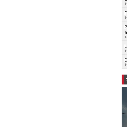
1
F
1
P
a
1
L
1
E
1