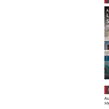
Au
so