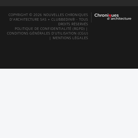
COPYRIGHT © 2026 NOUVELLES CHRONIQUES
D'ARCHITECTURE SAS + CLUBBEDIN® - TOUS
DROITS RÉSERVÉS
POLITIQUE DE CONFIDENTIALITÉ (RGPD)
|
CONDITIONS GÉNÉRALES D’UTILISATION (CGU)
|
MENTIONS LÉGALES