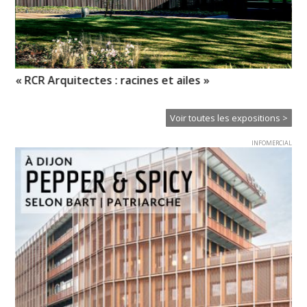
es
« RCR Arquitectes : racines et ailes »
Pr
l’
Voir toutes les expositions >
INFOMERCIAL