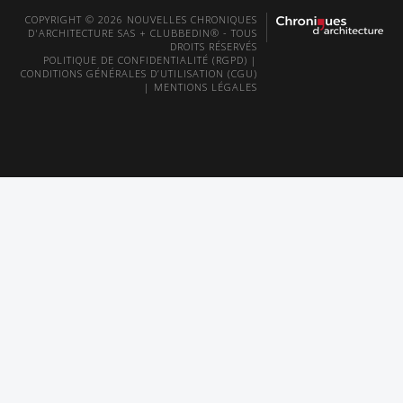
COPYRIGHT © 2026 NOUVELLES CHRONIQUES
D'ARCHITECTURE SAS + CLUBBEDIN® - TOUS
DROITS RÉSERVÉS
POLITIQUE DE CONFIDENTIALITÉ (RGPD)
|
CONDITIONS GÉNÉRALES D’UTILISATION (CGU)
|
MENTIONS LÉGALES