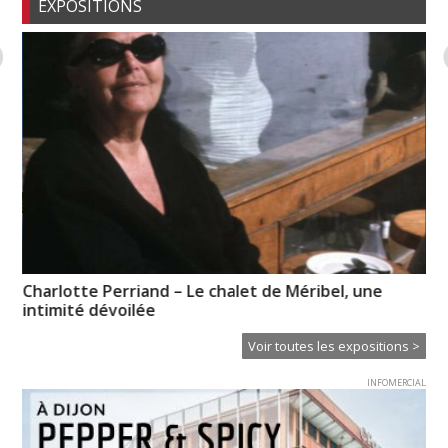
EXPOSITIONS
Charlotte Perriand – Le chalet de Méribel, une
En
intimité dévoilée
Voir toutes les expositions >
INFOMERCIAL