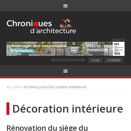
PUBLICITE
MODE D'AFFICHAGE :
CLAIR
SOMBRE
Accueil
> Archives pour Décoration intérieure
Décoration intérieure
Rénovation du siège du