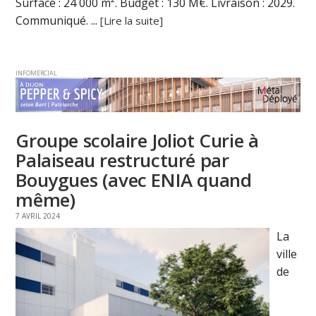
Surface : 24 000 m². Budget : 130 M€. Livraison : 2029.
Communiqué. ...
[Lire la suite]
INFOMERCIAL
Groupe scolaire Joliot Curie à
Palaiseau restructuré par
Bouygues (avec ENIA quand
même)
7 AVRIL 2024
La
ville
de