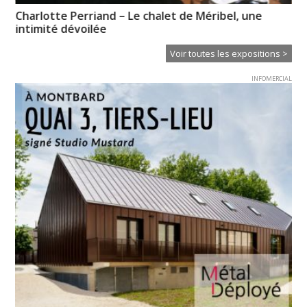
e »
Charlotte Perriand – Le chalet de Méribel, une
Em
intimité dévoilée
Ba
Voir toutes les expositions >
INFOMERCIAL