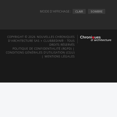
MODE D'AFFICHAGE :
CLAIR
SOMBRE
COPYRIGHT © 2026 NOUVELLES CHRONIQUES
D'ARCHITECTURE SAS + CLUBBEDIN® - TOUS
DROITS RÉSERVÉS
POLITIQUE DE CONFIDENTIALITÉ (RGPD)
|
CONDITIONS GÉNÉRALES D’UTILISATION (CGU)
|
MENTIONS LÉGALES