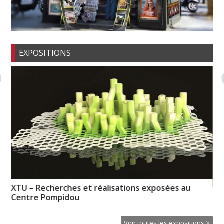
EXPOSITIONS
XTU – Recherches et réalisations exposées au
Ps
Centre Pompidou
Voir toutes les expositions >