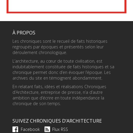
À PROPOS
Les chroniques sont le recueil de faits historiques
regroupés par époques et présentés selon leur
déroulement chronologique.
L’architecture, au cœur de toute civilisation, est
indubitablement constituée de faits historiques et sa
chronique permet donc d’en évoquer l’époque. Les
archives du site en témoignent abondamment.
En relatant faits, idées et réalisations Chroniques
d’Architecture, entreprise de presse, n’a d’autre
ambition que d’écrire en toute indépendance la
chronique de son temps.
SUIVEZ CHRONIQUES D’ARCHITECTURE
Facebook
Flux RSS