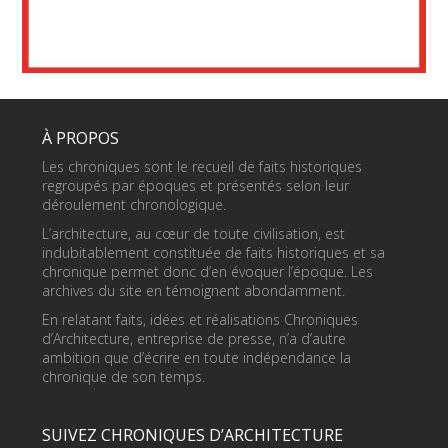
À PROPOS
Les chroniques sont le recueil de faits historiques
regroupés par époques et présentés selon leur
déroulement chronologique.
L’architecture, au cœur de toute civilisation, est
indubitablement constituée de faits historiques et sa
chronique permet donc d’en évoquer l’époque. Les
archives du site en témoignent abondamment.
En relatant faits, idées et réalisations Chroniques
d’Architecture, entreprise de presse, n’a d’autre
ambition que d’écrire en toute indépendance la
chronique de son temps.
SUIVEZ CHRONIQUES D’ARCHITECTURE