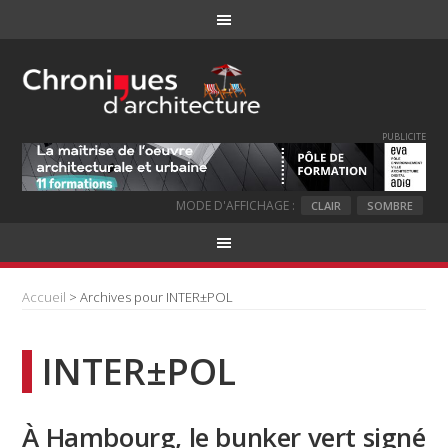
PUBLICITE
MODE D'AFFICHAGE :
CLAIR
SOMBRE
Accueil
> Archives pour INTER±POL
INTER±POL
À Hambourg, le bunker vert signé