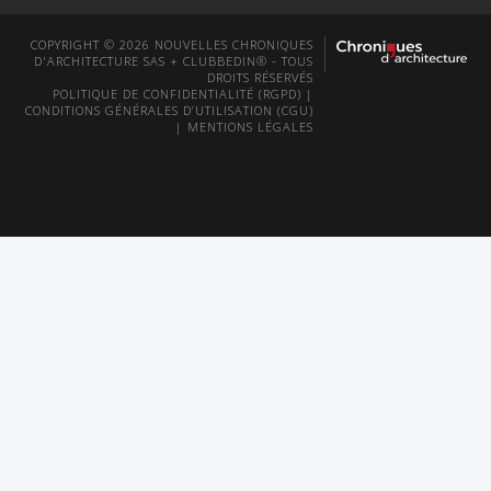
COPYRIGHT © 2026 NOUVELLES CHRONIQUES
D'ARCHITECTURE SAS + CLUBBEDIN® - TOUS
DROITS RÉSERVÉS
POLITIQUE DE CONFIDENTIALITÉ (RGPD)
|
CONDITIONS GÉNÉRALES D’UTILISATION (CGU)
|
MENTIONS LÉGALES