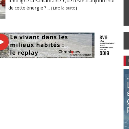
témoigne la Samaritaine. Que reste-il aujourd’hui
de cette énergie ? ...
[Lire la suite]