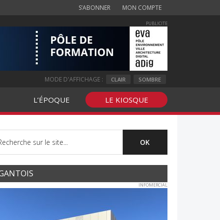
S’ABONNER
MON COMPTE
PUBLICITE
MODE D'AFFICHAGE :
CLAIR
SOMBRE
L’ÉPOQUE
LE KIOSQUE
GANTOIS
INFOMERCIAL