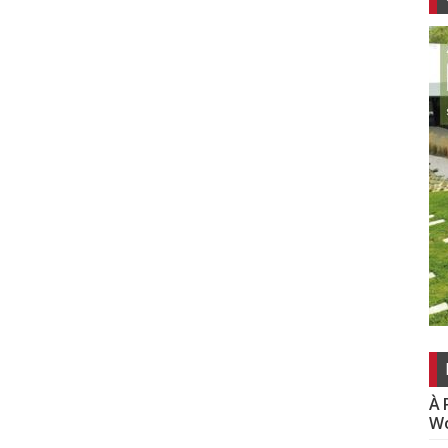
À 
Wo