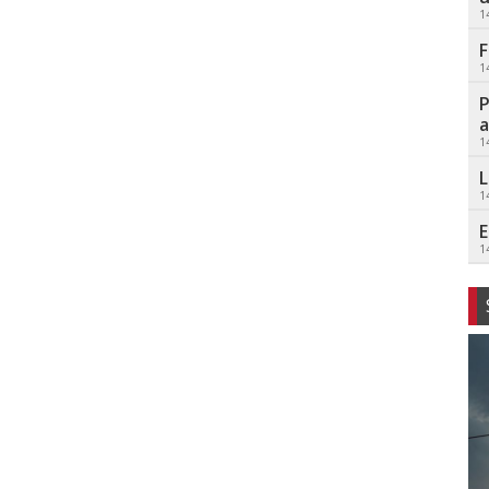
1
F
1
P
a
1
L
1
E
1