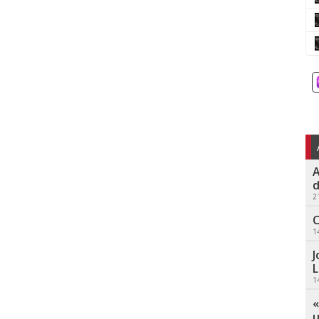
A
d
2
C
1
J
L
1
«
u