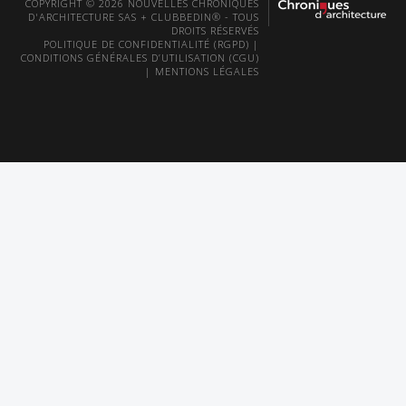
COPYRIGHT © 2026 NOUVELLES CHRONIQUES
D'ARCHITECTURE SAS + CLUBBEDIN® - TOUS
DROITS RÉSERVÉS
POLITIQUE DE CONFIDENTIALITÉ (RGPD)
|
CONDITIONS GÉNÉRALES D’UTILISATION (CGU)
|
MENTIONS LÉGALES