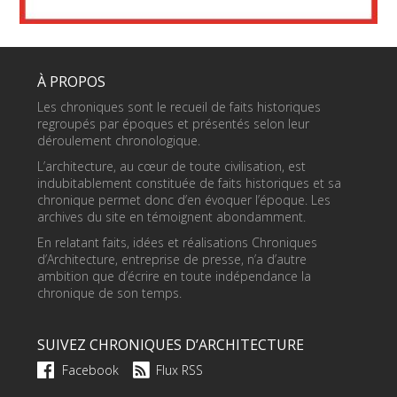
À PROPOS
Les chroniques sont le recueil de faits historiques
regroupés par époques et présentés selon leur
déroulement chronologique.
L’architecture, au cœur de toute civilisation, est
indubitablement constituée de faits historiques et sa
chronique permet donc d’en évoquer l’époque. Les
archives du site en témoignent abondamment.
En relatant faits, idées et réalisations Chroniques
d’Architecture, entreprise de presse, n’a d’autre
ambition que d’écrire en toute indépendance la
chronique de son temps.
SUIVEZ CHRONIQUES D’ARCHITECTURE
Facebook
Flux RSS