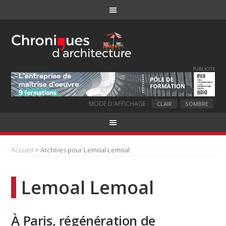
PUBLICITE
MODE D'AFFICHAGE :
CLAIR
SOMBRE
Accueil
> Archives pour Lemoal Lemoal
Lemoal Lemoal
À Paris, régénération de