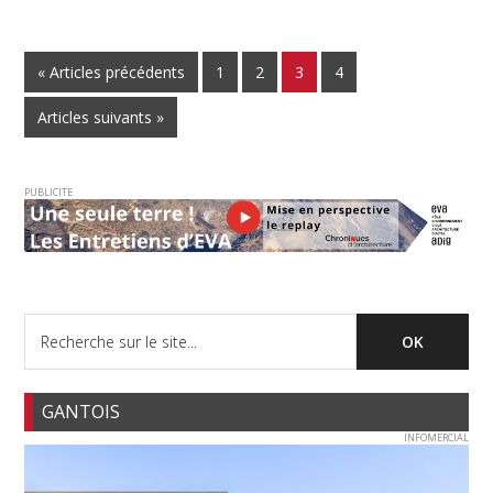
« Articles précédents
1
2
3
4
Articles suivants »
PUBLICITE
GANTOIS
INFOMERCIAL