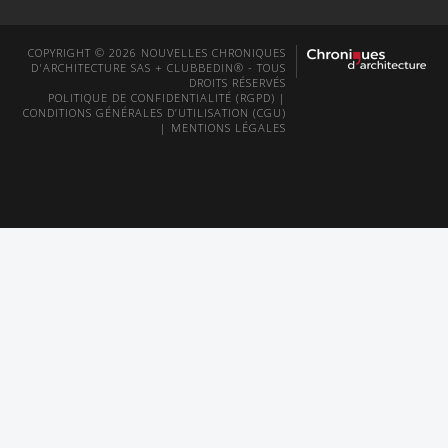
COPYRIGHT © 2026 NOUVELLES CHRONIQUES
D'ARCHITECTURE SAS + CLUBBEDIN® - TOUS
DROITS RÉSERVÉS
POLITIQUE DE CONFIDENTIALITÉ (RGPD)
|
CONDITIONS GÉNÉRALES D’UTILISATION (CGU)
|
MENTIONS LÉGALES