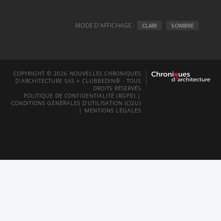
MODE D'AFFICHAGE :
CLAIR
SOMBRE
COPYRIGHT © 2026 NOUVELLES CHRONIQUES
D'ARCHITECTURE SAS + CLUBBEDIN® - TOUS
DROITS RÉSERVÉS
POLITIQUE DE CONFIDENTIALITÉ (RGPD)
|
CONDITIONS GÉNÉRALES D’UTILISATION (CGU)
|
MENTIONS LÉGALES