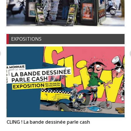
EXPOSITIONS
CLING ! La bande dessinée parle cash
La