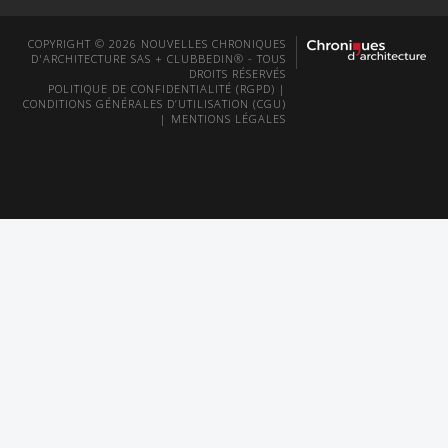
COPYRIGHT © 2026 NOUVELLES CHRONIQUES
D'ARCHITECTURE SAS + CLUBBEDIN® - TOUS
DROITS RÉSERVÉS
POLITIQUE DE CONFIDENTIALITÉ (RGPD)
|
CONDITIONS GÉNÉRALES D’UTILISATION (CGU)
|
MENTIONS LÉGALES