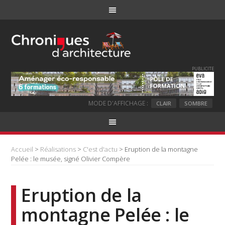
PUBLICITE
MODE D'AFFICHAGE :
CLAIR
SOMBRE
Accueil
>
Réalisations
>
C'est d'actu
> Eruption de la montagne
Pelée : le musée, signé Olivier Compère
Eruption de la
montagne Pelée : le