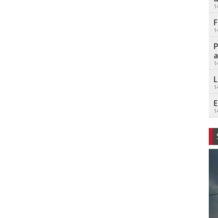
1
F
1
P
a
1
L
1
E
1