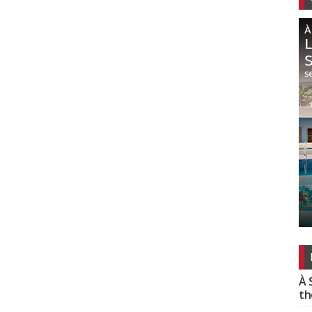
À 
th