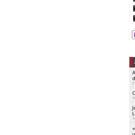
A
d
2
C
1
J
L
1
«
u