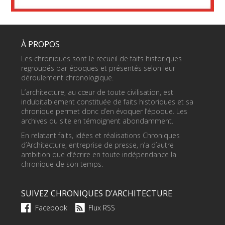
À PROPOS
Les chroniques sont le recueil de faits historiques
regroupés par époques et présentés selon leur
déroulement chronologique.
L’architecture, au cœur de toute civilisation, est
indubitablement constituée de faits historiques et sa
chronique permet donc d’en évoquer l’époque. Les
archives du site en témoignent abondamment.
En relatant faits, idées et réalisations Chroniques
d’Architecture, entreprise de presse, n’a d’autre
ambition que d’écrire en toute indépendance la
chronique de son temps.
SUIVEZ CHRONIQUES D’ARCHITECTURE
Facebook
Flux RSS