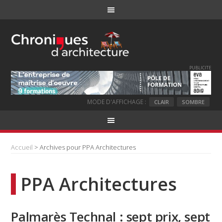
PUBLICITE
MODE D'AFFICHAGE :
CLAIR
SOMBRE
Accueil
> Archives pour PPA Architectures
PPA Architectures
Palmarès Technal : sept prix, sept