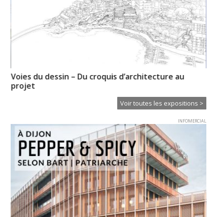
Voies du dessin – Du croquis d’architecture au
En
projet
Voir toutes les expositions >
INFOMERCIAL