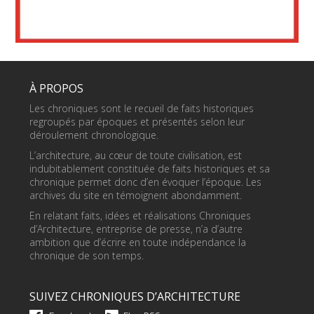
À PROPOS
Les chroniques sont le recueil de faits historiques
regroupés par époques et présentés selon leur
déroulement chronologique.
L’architecture, au cœur de toute civilisation, est
indubitablement constituée de faits historiques et sa
chronique permet donc d’en évoquer l’époque. Les
archives du site en témoignent abondamment.
En relatant faits, idées et réalisations Chroniques
d’Architecture, entreprise de presse, n’a d’autre
ambition que d’écrire en toute indépendance la
chronique de son temps.
SUIVEZ CHRONIQUES D’ARCHITECTURE