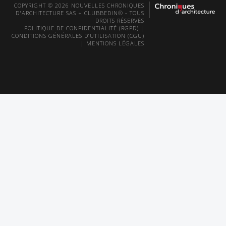
COPYRIGHT © 2026 NOUVELLES CHRONIQUES
D'ARCHITECTURE SAS + CLUBBEDIN® - TOUS
DROITS RÉSERVÉS
POLITIQUE DE CONFIDENTIALITÉ (RGPD)
|
CONDITIONS GÉNÉRALES D’UTILISATION (CGU)
|
MENTIONS LÉGALES