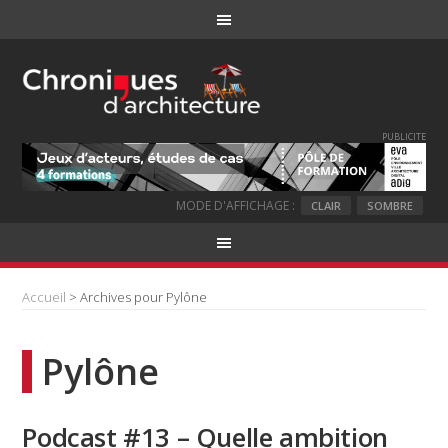
PUBLICITE
MODE D'AFFICHAGE :
CLAIR
SOMBRE
Accueil
> Archives pour Pylône
Pylône
Podcast #13 – Quelle ambition