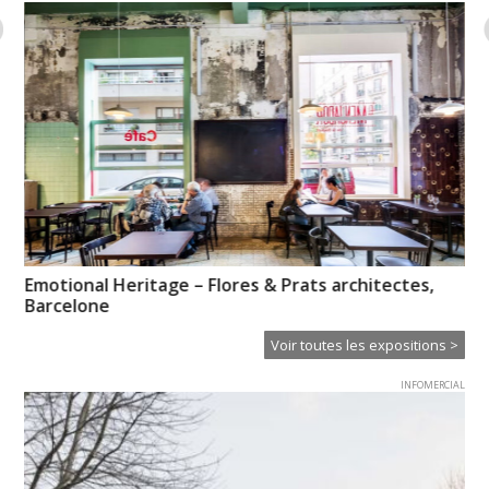
Emotional Heritage – Flores & Prats architectes,
No
Barcelone
re
Voir toutes les expositions >
INFOMERCIAL