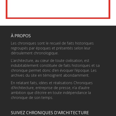
À PROPOS
Les chroniques sont le recueil de faits historiques
regroupés par époques et présentés selon leur
déroulement chronologique.
L’architecture, au cœur de toute civilisation, est
indubitablement constituée de faits historiques et sa
chronique permet donc d’en évoquer l’époque. Les
archives du site en témoignent abondamment.
En relatant faits, idées et réalisations Chroniques
d’Architecture, entreprise de presse, n’a d’autre
ambition que d’écrire en toute indépendance la
chronique de son temps.
SUIVEZ CHRONIQUES D’ARCHITECTURE