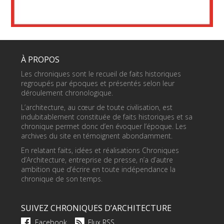
À PROPOS
Les chroniques sont le recueil de faits historiques
regroupés par époques et présentés selon leur
déroulement chronologique.
L’architecture, au cœur de toute civilisation, est
indubitablement constituée de faits historiques et sa
chronique permet donc d’en évoquer l’époque. Les
archives du site en témoignent abondamment.
En relatant faits, idées et réalisations Chroniques
d’Architecture, entreprise de presse, n’a d’autre
ambition que d’écrire en toute indépendance la
chronique de son temps.
SUIVEZ CHRONIQUES D’ARCHITECTURE
Facebook
Flux RSS