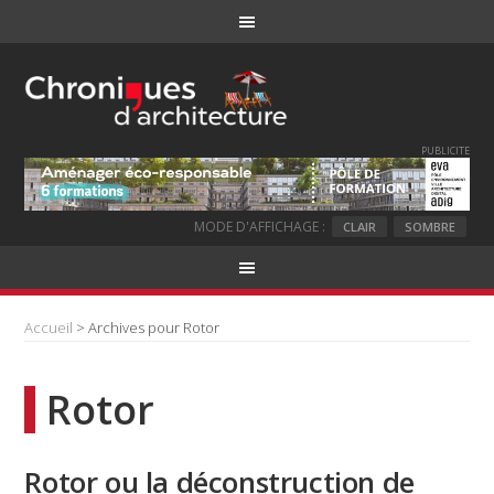
PUBLICITE
MODE D'AFFICHAGE :
CLAIR
SOMBRE
Accueil
> Archives pour Rotor
Rotor
Rotor ou la déconstruction de