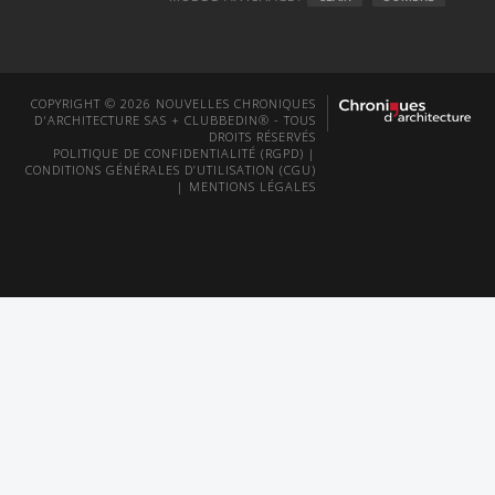
COPYRIGHT © 2026 NOUVELLES CHRONIQUES
D'ARCHITECTURE SAS + CLUBBEDIN® - TOUS
DROITS RÉSERVÉS
POLITIQUE DE CONFIDENTIALITÉ (RGPD)
|
CONDITIONS GÉNÉRALES D’UTILISATION (CGU)
|
MENTIONS LÉGALES