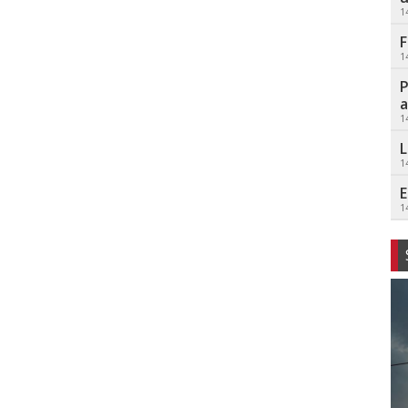
1
F
1
P
a
1
L
1
E
1