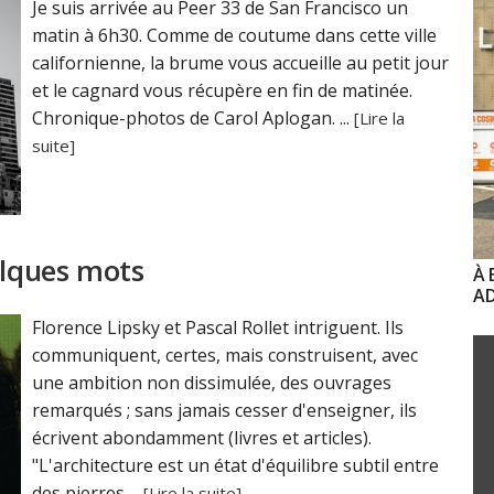
Je suis arrivée au Peer 33 de San Francisco un
matin à 6h30. Comme de coutume dans cette ville
californienne, la brume vous accueille au petit jour
et le cagnard vous récupère en fin de matinée.
Chronique-photos de Carol Aplogan. ...
[Lire la
suite]
elques mots
À 
AD
Florence Lipsky et Pascal Rollet intriguent. Ils
communiquent, certes, mais construisent, avec
une ambition non dissimulée, des ouvrages
remarqués ; sans jamais cesser d'enseigner, ils
écrivent abondamment (livres et articles).
"L'architecture est un état d'équilibre subtil entre
des pierres ...
[Lire la suite]