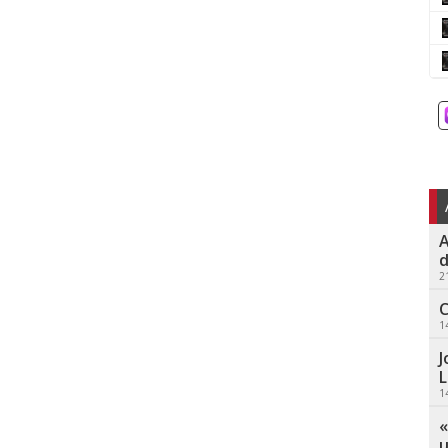
A
d
2
C
1
J
L
1
«
u