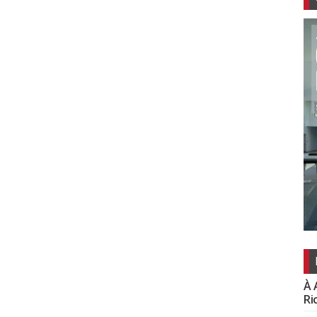
À 
Ri