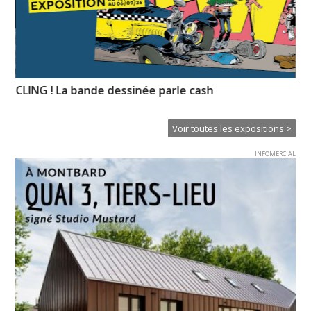
CLING ! La bande dessinée parle cash
No
re
Voir toutes les expositions >
INFOMERCIAL