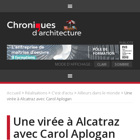
PUBLICITE
MODE D'AFFICHAGE :
CLAIR
SOMBRE
Accueil
>
Réalisations
>
C'est d'actu
>
Ailleurs dans le monde
> Une
virée à Alcatraz avec Carol Aplogan
Une virée à Alcatraz
avec Carol Aplogan