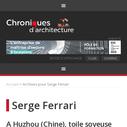
PUBLICITE
MODE D'AFFICHAGE :
CLAIR
SOMBRE
Accueil
> Archives pour Serge Ferrari
Serge Ferrari
A Huzhou (Chine), toile soyeuse