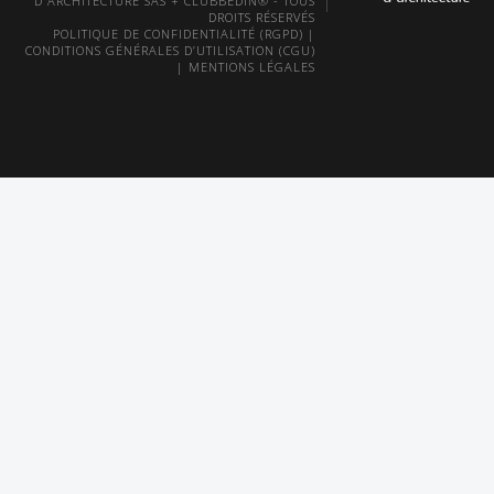
D'ARCHITECTURE SAS + CLUBBEDIN® - TOUS
DROITS RÉSERVÉS
POLITIQUE DE CONFIDENTIALITÉ (RGPD)
|
CONDITIONS GÉNÉRALES D’UTILISATION (CGU)
|
MENTIONS LÉGALES