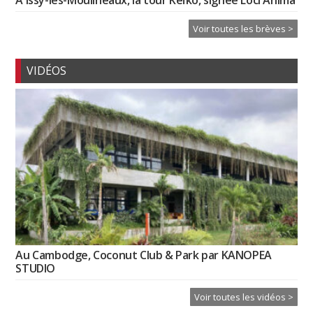
À Issy-les-Moulineaux, la tour Keïko, signée Loci Anima
Voir toutes les brèves >
VIDÉOS
Au Cambodge, Coconut Club & Park par KANOPEA
STUDIO
Voir toutes les vidéos >