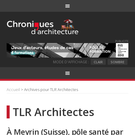
PUBLICITE
MODE D'AFFICHAGE :
CLAIR
SOMBRE
Accueil
> Archives pour TLR Architectes
TLR Architectes
À Meyrin (Suisse), pôle santé par