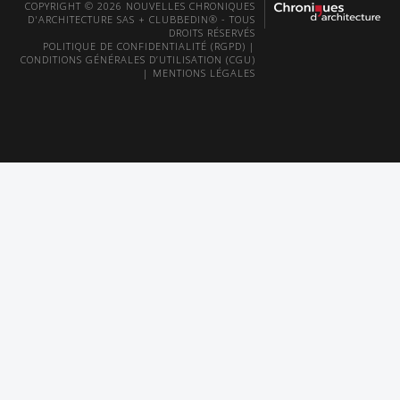
COPYRIGHT © 2026 NOUVELLES CHRONIQUES
D'ARCHITECTURE SAS + CLUBBEDIN® - TOUS
DROITS RÉSERVÉS
POLITIQUE DE CONFIDENTIALITÉ (RGPD)
|
CONDITIONS GÉNÉRALES D’UTILISATION (CGU)
|
MENTIONS LÉGALES