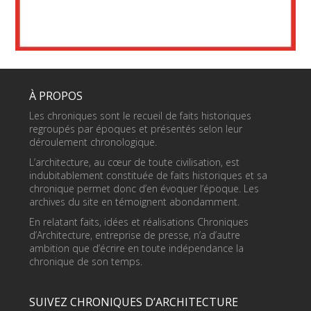
À PROPOS
Les chroniques sont le recueil de faits historiques
regroupés par époques et présentés selon leur
déroulement chronologique.
L’architecture, au cœur de toute civilisation, est
indubitablement constituée de faits historiques et sa
chronique permet donc d’en évoquer l’époque. Les
archives du site en témoignent abondamment.
En relatant faits, idées et réalisations Chroniques
d’Architecture, entreprise de presse, n’a d’autre
ambition que d’écrire en toute indépendance la
chronique de son temps.
SUIVEZ CHRONIQUES D’ARCHITECTURE