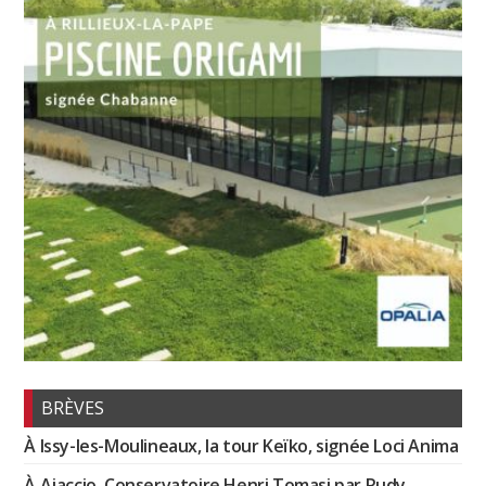
BRÈVES
À Issy-les-Moulineaux, la tour Keïko, signée Loci Anima
À Ajaccio, Conservatoire Henri Tomasi par Rudy