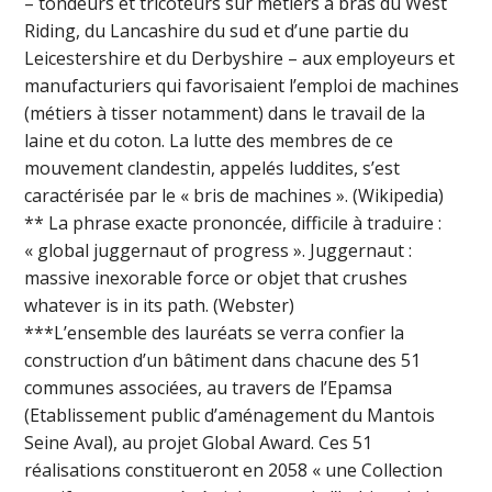
– tondeurs et tricoteurs sur métiers à bras du West
Riding, du Lancashire du sud et d’une partie du
Leicestershire et du Derbyshire – aux employeurs et
manufacturiers qui favorisaient l’emploi de machines
(métiers à tisser notamment) dans le travail de la
laine et du coton. La lutte des membres de ce
mouvement clandestin, appelés luddites, s’est
caractérisée par le « bris de machines ». (Wikipedia)
** La phrase exacte prononcée, difficile à traduire :
« global juggernaut of progress ». Juggernaut :
massive inexorable force or objet that crushes
whatever is in its path. (Webster)
***L’ensemble des lauréats se verra confier la
construction d’un bâtiment dans chacune des 51
communes associées, au travers de l’Epamsa
(Etablissement public d’aménagement du Mantois
Seine Aval), au projet Global Award. Ces 51
réalisations constitueront en 2058 « une Collection