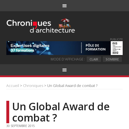
PUBLICITE
MODE D'AFFICHAGE :
CLAIR
SOMBRE
Accueil
>
Chroniques
> Un Global Award de combat ?
Un Global Award de
combat ?
30 SEPTEMBRE 2015