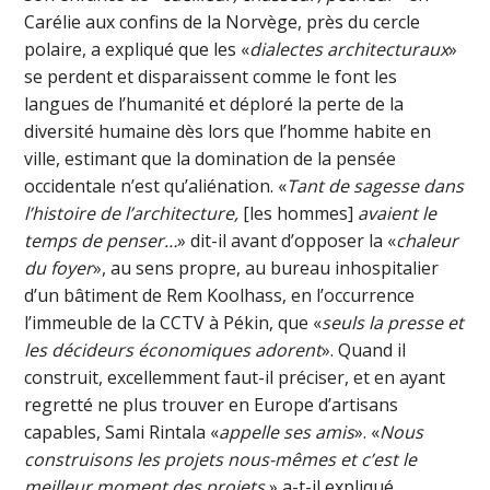
Carélie aux confins de la Norvège, près du cercle
polaire, a expliqué que les «
dialectes architecturaux
»
se perdent et disparaissent comme le font les
langues de l’humanité et déploré la perte de la
diversité humaine dès lors que l’homme habite en
ville, estimant que la domination de la pensée
occidentale n’est qu’aliénation. «
Tant de sagesse dans
l’histoire de l’architecture,
[les hommes]
avaient le
temps de penser…
» dit-il avant d’opposer la «
chaleur
du foyer
», au sens propre, au bureau inhospitalier
d’un bâtiment de Rem Koolhass, en l’occurrence
l’immeuble de la CCTV à Pékin, que «
seuls la presse et
les décideurs économiques adorent
». Quand il
construit, excellemment faut-il préciser, et en ayant
regretté ne plus trouver en Europe d’artisans
capables, Sami Rintala «
appelle ses amis
». «
Nous
construisons les projets nous-mêmes et c’est le
meilleur moment des projets,
» a-t-il expliqué.