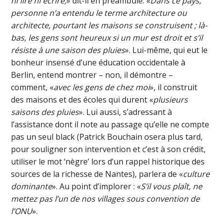
ni lire ni écrire,
» dit-il en préambule. «
Dans ce pays,
personne n’a entendu le terme architecture ou
architecte, pourtant les maisons se construisent ; là-
bas, les gens sont heureux si un mur est droit et s’il
résiste à une saison des pluies
». Lui-même, qui eut le
bonheur insensé d’une éducation occidentale à
Berlin, entend montrer – non, il démontre –
comment, «
avec les gens de chez moi
», il construit
des maisons et des écoles qui durent «
plusieurs
saisons des pluies
». Lui aussi, s’adressant à
l’assistance dont il note au passage qu’elle ne compte
pas un seul black (Patrick Bouchain osera plus tard,
pour souligner son intervention et c’est à son crédit,
utiliser le mot ‘nègre’ lors d’un rappel historique des
sources de la richesse de Nantes), parlera de «
culture
dominante
». Au point d’implorer : «
S’il vous plaît, ne
mettez pas l’un de nos villages sous convention de
l’ONU
».