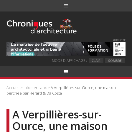
PUBLICITE
MODE D'AFFICHAGE :
CLAIR
SOMBRE
Accueil
>
Infomerciaux
> A Verpillières-sur-Ource, une maison
perchée par Hérard & Da Costa
A Verpillières-sur-
Ource, une maison