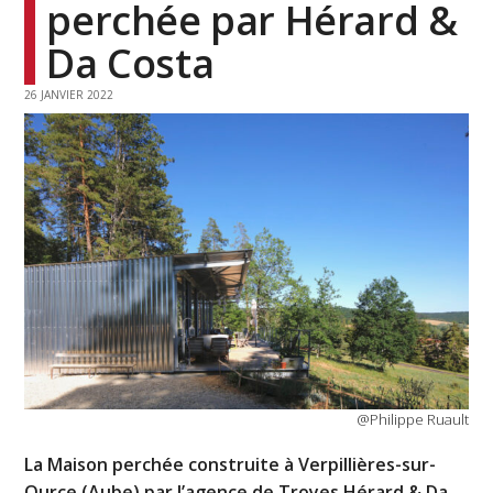
perchée par Hérard &
Da Costa
26 JANVIER 2022
@Philippe Ruault
La Maison perchée construite à Verpillières-sur-
Ource (Aube) par l’agence de Troyes Hérard & Da