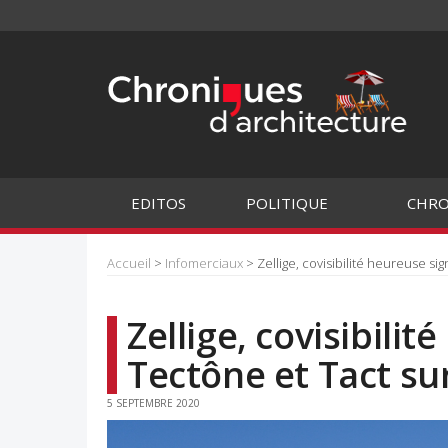
EDITOS
POLITIQUE
CHRO
Accueil
>
Infomerciaux
> Zellige, covisibilité heureuse si
Zellige, covisibili
Tectône et Tact sur
5 SEPTEMBRE 2020