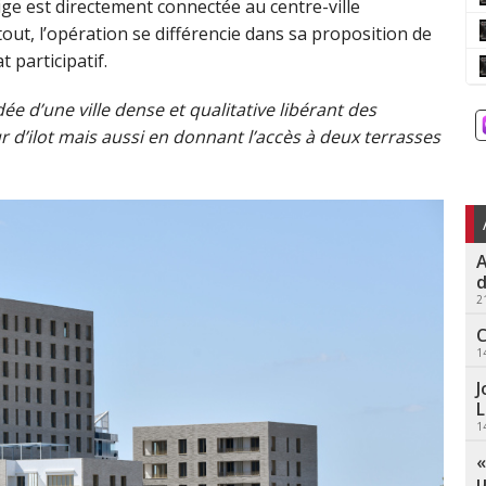
ige est directement connectée au centre-ville
out, l’opération se différencie dans sa proposition de
 participatif.
ée d’une ville dense et qualitative libérant des
r d’ilot mais aussi en donnant l’accès à deux terrasses
A
d
2
C
1
J
L
1
«
u