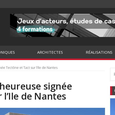
NIQUES
ARCHITECTES
RÉALISATIONS
gnée Tectône et Tact sur l’Ile de Nantes
té heureuse signée
 l’Ile de Nantes