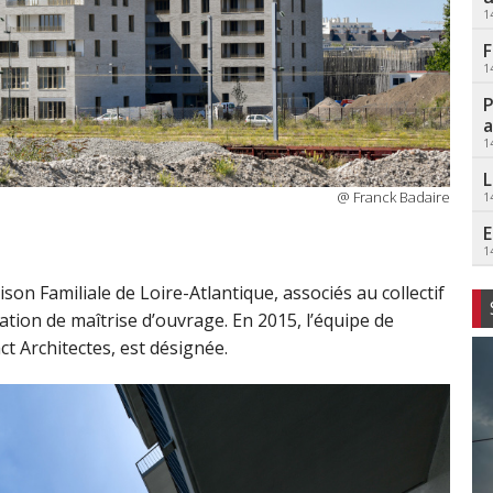
1
F
1
P
a
1
L
@ Franck Badaire
1
E
1
on Familiale de Loire-Atlantique, associés au collectif
ation de maîtrise d’ouvrage. En 2015, l’équipe de
t Architectes, est désignée.