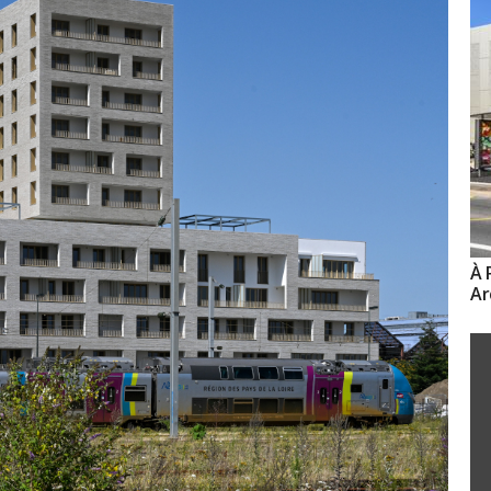
À 
Ar