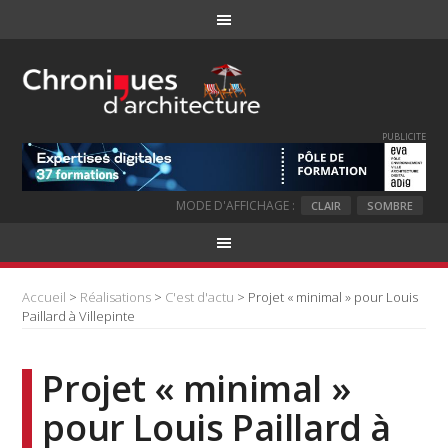
PUBLICITE
MODE D'AFFICHAGE :
CLAIR
SOMBRE
Accueil
>
Réalisations
>
C'est d'actu
> Projet « minimal » pour Louis
Paillard à Villepinte
Projet « minimal »
pour Louis Paillard à