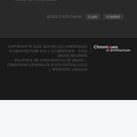
MODE D'AFFICHAGE :
CLAIR
SOMBRE
COPYRIGHT © 2026 NOUVELLES CHRONIQUES
D'ARCHITECTURE SAS + CLUBBEDIN® - TOUS
DROITS RÉSERVÉS
POLITIQUE DE CONFIDENTIALITÉ (RGPD)
|
CONDITIONS GÉNÉRALES D’UTILISATION (CGU)
|
MENTIONS LÉGALES