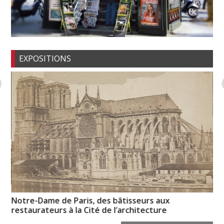
EXPOSITIONS
Notre-Dame de Paris, des bâtisseurs aux
La
restaurateurs à la Cité de l’architecture