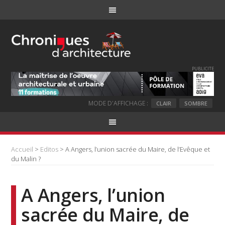
PUBLICITE
MODE D'AFFICHAGE :
CLAIR
SOMBRE
Accueil
>
Editos
> A Angers, l’union sacrée du Maire, de l’Evêque et
du Malin ?
A Angers, l’union
sacrée du Maire, de