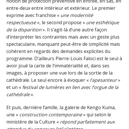
notion de protection préventive en entrée, en sas, en
entre-deux entre intérieur et extérieur. Le premier
exprime avec franchise «
une modernité
respectueuse
», le second propose «
une esthétique
de la disparition
». Il s’agit-là d’une autre façon
d’interpréter les contraintes mais avec un geste plus
spectaculaire, manquant peut-être de simplicité mais
cohérent en regards des demandes explicites du
programme. D’ailleurs Pierre-Louis Faloci est le seul à
avoir joué la carte de l’immatérialité et, dans ses
images, à proposer une vue lors de la sortie de la
cathédrale. Le seul encore à évoquer «
l’apesanteur
»
et un «
festival de lumières en lien avec l’orgue de la
cathédrale
».
Et puis, dernière famille, la galerie de Kengo Kuma,
une «
construction contemporaine
» qui selon le
ministère de la Culture «
répond parfaitement aux
attendus du concours [et] s’intègre