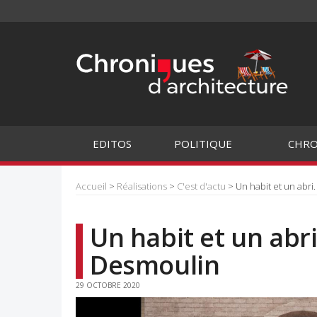
EDITOS
POLITIQUE
CHRO
Accueil
>
Réalisations
>
C'est d'actu
> Un habit et un abri
Un habit et un abri
Desmoulin
29 OCTOBRE 2020