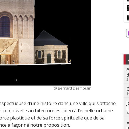
A
d
2
@ Bernard Desmoulin
C
1
J
spectueuse d’une histoire dans une ville qui s’attache
L
ette nouvelle architecture est bien à l’échelle urbaine.
1
rce plastique et de sa force spirituelle que de sa
«
ence a façonné notre proposition.
u