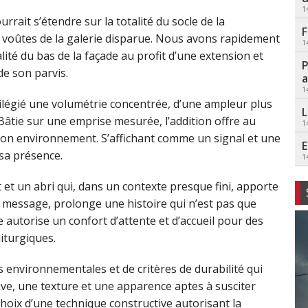
1
urrait s’étendre sur la totalité du socle de la
F
 voûtes de la galerie disparue. Nous avons rapidement
1
lité du bas de la façade au profit d’une extension et
P
de son parvis.
a
1
vilégié une volumétrie concentrée, d’une ampleur plus
L
Bâtie sur une emprise mesurée, l’addition offre au
1
on environnement. S’affichant comme un signal et une
E
 sa présence.
1
 et un abri qui, dans un contexte presque fini, apporte
e message, prolonge une histoire qui n’est pas que
 autorise un confort d’attente et d’accueil pour des
liturgiques.
 environnementales et de critères de durabilité qui
ive, une texture et une apparence aptes à susciter
 choix d’une technique constructive autorisant la