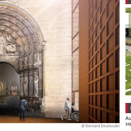
Au
so
@ Bernard Desmoulin