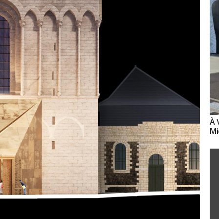
À 
Mi