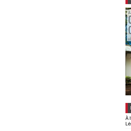
À 
Lé