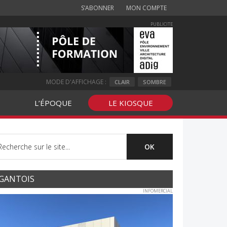
S’ABONNER
MON COMPTE
PUBLICITE
MODE D'AFFICHAGE :
CLAIR
SOMBRE
L’ÉPOQUE
LE KIOSQUE
GANTOIS
INFOMERCIAL