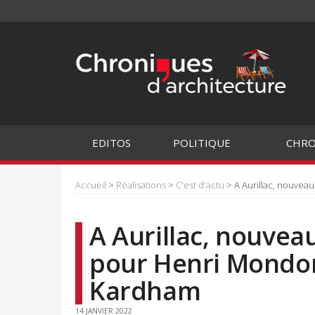
EDITOS
POLITIQUE
CHRO
Accueil
>
Réalisations
>
C'est d'actu
> A Aurillac, nouvea
A Aurillac, nouvea
pour Henri Mondor
Kardham
14 JANVIER 2022