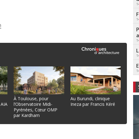
1
F
1
É
P
a
1
L
1
E
1
À Toulouse, pour
Au Burundi, clinique
 AIA
l’Observatoire Midi-
Ineza par Francis Kéré
Pyrénées, Cœur OMP
par Kardham