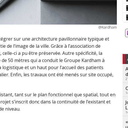
@Kardham
ntégrer sur une architecture pavillonnaire typique et
ie de l’image de la ville. Grâce à l’association de
celle-ci a pu être préservée. Autre spécificité, la
é de 50 mètres qui a conduit le Groupe Kardham à
 logistique et un haut pour l’accueil des patients
A
d
lier. Enfin, les travaux ont été menés sur site occupé,
2
C
1
existant, tant sur le plan fonctionnel que spatial, tout en
jet s’inscrit donc dans la continuité de l’existant et
J
L
de niveau.
1
«
u