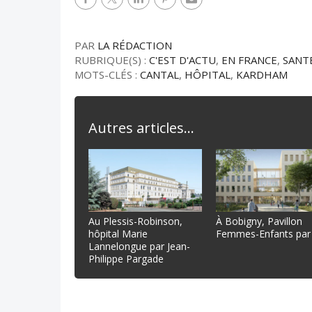
PAR
LA RÉDACTION
RUBRIQUE(S) :
C'EST D'ACTU
,
EN FRANCE
,
SANT
MOTS-CLÉS :
CANTAL
,
HÔPITAL
,
KARDHAM
Autres articles...
Au Plessis-Robinson,
À Bobigny, Pavillon
hôpital Marie
Femmes-Enfants par
Lannelongue par Jean-
Philippe Pargade